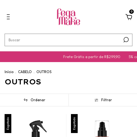
0
Frete Grátis a partir de R$299,90
5% co
Início
.
CABELO
.
OUTROS
OUTROS
Ordenar
Filtrar
Esgotado
Esgotado