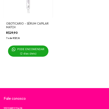
OBOTICARIO - SÉRUM CAPILAR
MATCH
R$29,90
7
x
de
R$5,16
PODE ENCOMENDAR 

(2 dias úteis)
Fale conosco
5512981221418