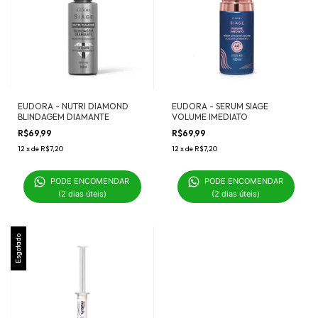
EUDORA - NUTRI DIAMOND
EUDORA - SERUM SIAGE
BLINDAGEM DIAMANTE
VOLUME IMEDIATO
R$69,99
R$69,99
12
x
de
R$7,20
12
x
de
R$7,20
PODE ENCOMENDAR 

PODE ENCOMENDAR 

(2 dias úteis)
(2 dias úteis)
Esgotado