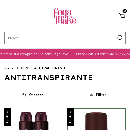
0
elamos sua compra no PIX com PagaLeve
Frete Grátis a partir de R$299,90
Início
.
CORPO
.
ANTITRANSPIRANTE
ANTITRANSPIRANTE
Ordenar
Filtrar
Esgotado
Esgotado