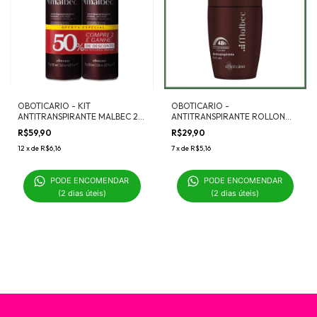
OBOTICARIO - KIT
OBOTICARIO -
ANTITRANSPIRANTE MALBEC 2X
ANTITRANSPIRANTE ROLLON
125ML
MALBEC 55ML
R$59,90
R$29,90
12
x
de
R$6,16
7
x
de
R$5,16
PODE ENCOMENDAR 

PODE ENCOMENDAR 

(2 dias úteis)
(2 dias úteis)