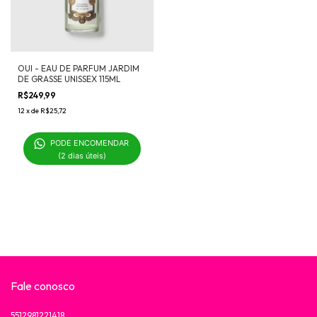
OUI - EAU DE PARFUM JARDIM
DE GRASSE UNISSEX 115ML
R$249,99
12
x
de
R$25,72
PODE ENCOMENDAR 

(2 dias úteis)
Fale conosco
5512981221418