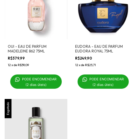
OUI - EAU DE PARFUM
EUDORA - EAU DE PARFUM
MADELEINE 862 75ML
EUDORA ROYAL 75ML
R$379,99
R$249,90
12
x
de
R$39,09
12
x
de
R$25,71
PODE ENCOMENDAR 

PODE ENCOMENDAR 

(2 dias úteis)
(2 dias úteis)
Esgotado