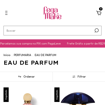
0
Parcelamos sua compra no PIX com PagaLeve
Frete Grátis a partir de R$29
Início
.
PERFUMARIA
.
EAU DE PARFUM
EAU DE PARFUM
Ordenar
Filtrar
Esgotado
Esgotado