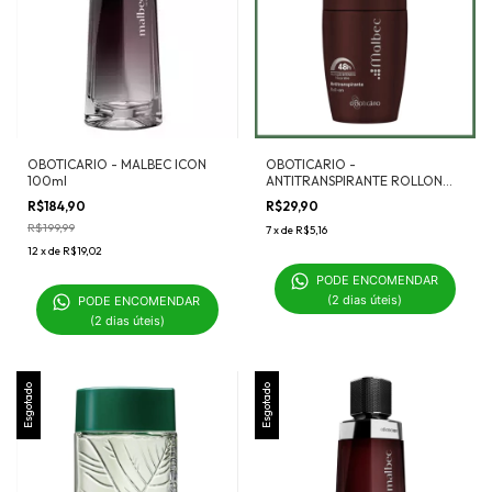
OBOTICARIO - MALBEC ICON
OBOTICARIO -
100ml
ANTITRANSPIRANTE ROLLON
MALBEC 55ML
R$184,90
R$29,90
R$199,99
7
x
de
R$5,16
12
x
de
R$19,02
PODE ENCOMENDAR 

(2 dias úteis)
PODE ENCOMENDAR 

(2 dias úteis)
Esgotado
Esgotado