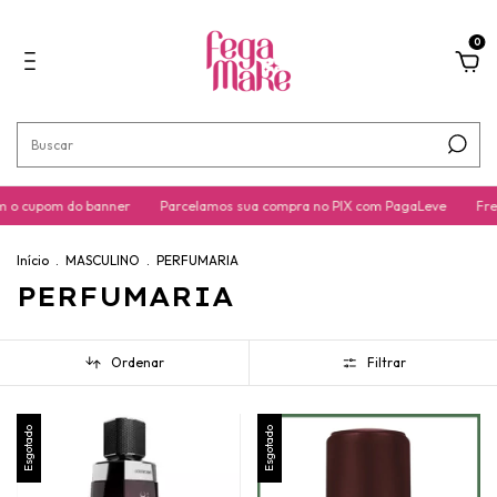
0
 o cupom do banner
Parcelamos sua compra no PIX com PagaLeve
Fret
Início
.
MASCULINO
.
PERFUMARIA
PERFUMARIA
Ordenar
Filtrar
Esgotado
Esgotado