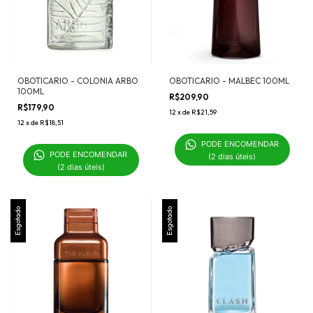
OBOTICARIO - COLONIA ARBO
OBOTICARIO - MALBEC 100ML
100ML
R$209,90
R$179,90
12
x
de
R$21,59
12
x
de
R$18,51
PODE ENCOMENDAR 

PODE ENCOMENDAR 

(2 dias úteis)
(2 dias úteis)
Esgotado
Esgotado