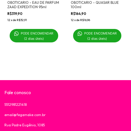
OBOTICARIO - EAU DE PARFUM
OBOTICARIO - QUASAR BLUE
ZAAD EXPEDITION 95ml
100ml
R$319,90
R$164,90
12
x
de
R$32,91
12
x
de
R$16,96
PODE ENCOMENDAR 

PODE ENCOMENDAR 

(2 dias úteis)
(2 dias úteis)
Fale conosco
5512981221418
email@fegamake.com.br
Rua Padre Eugênio, 1085