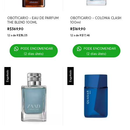
OBOTICARIO - EAU DE PARFUM
OBOTICARIO - COLONIA CLASH
THE BLEND 100ML
100ml
R$369,90
R$169,90
12
x
de
R$38,05
12
x
de
R$17,48
PODE ENCOMENDAR 

PODE ENCOMENDAR 

(2 dias úteis)
(2 dias úteis)
Esgotado
Esgotado