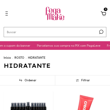
0
 o cupom do banner
Parcelamos sua compra no PIX com PagaLeve
Fret
Início
.
ROSTO
.
HIDRATANTE
HIDRATANTE
Ordenar
Filtrar