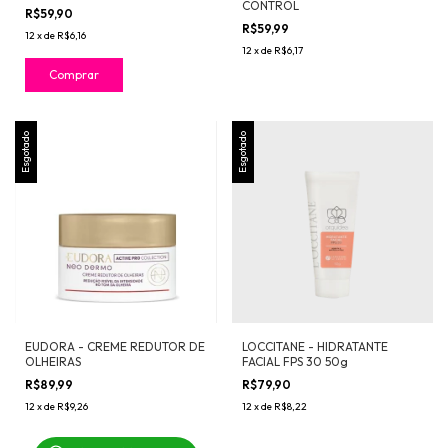
CONTROL
R$59,90
R$59,99
12
x
de
R$6,16
12
x
de
R$6,17
Esgotado
Esgotado
EUDORA - CREME REDUTOR DE
LOCCITANE - HIDRATANTE
OLHEIRAS
FACIAL FPS 30 50g
R$89,99
R$79,90
12
x
de
R$9,26
12
x
de
R$8,22