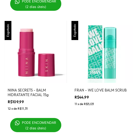
PODE ENCOMENDAR 

(2 dias úteis)
Esgotado
Esgotado
NIINA SECRETS - BALM
FRAN - WE LOVE BALM SCRUB
HIDRATANTE FACIAL 15g
R$44,99
R$109,99
11
x
de
R$5,03
12
x
de
R$11,31
PODE ENCOMENDAR 

(2 dias úteis)