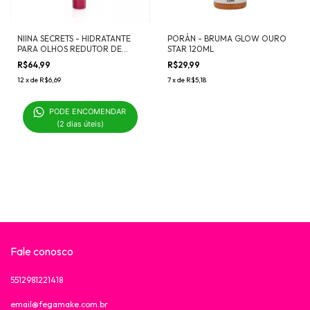
NIINA SECRETS - HIDRATANTE
PORÁN - BRUMA GLOW OURO
PARA OLHOS REDUTOR DE
STAR 120ML
OLHEIRAS 15g
R$64,99
R$29,99
12
x
de
R$6,69
7
x
de
R$5,18
PODE ENCOMENDAR 

(2 dias úteis)
Fale conosco
5512981221418
email@fegamake.com.br