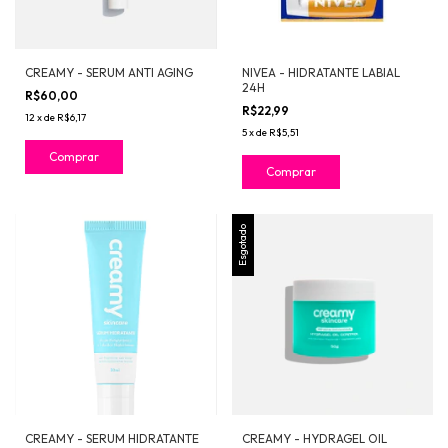
CREAMY - SERUM ANTI AGING
NIVEA - HIDRATANTE LABIAL
24H
R$60,00
R$22,99
12
x
de
R$6,17
5
x
de
R$5,51
Comprar
Esgotado
CREAMY - SERUM HIDRATANTE
CREAMY - HYDRAGEL OIL