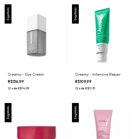
Esgotado
Esgotado
Creamy - Eye Cream
Creamy - Intensive Repair
R$136,99
R$109,99
12
x
de
R$14,09
12
x
de
R$11,31
Esgotado
Esgotado