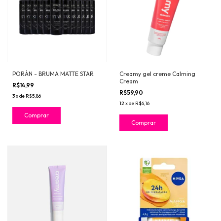
PORÁN - BRUMA MATTE STAR
Creamy gel creme Calming
Cream
R$14,99
R$59,90
3
x
de
R$5,86
12
x
de
R$6,16