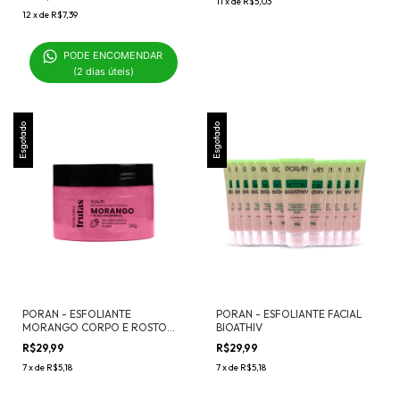
11
x
de
R$5,03
12
x
de
R$7,39
PODE ENCOMENDAR 

(2 dias úteis)
Esgotado
Esgotado
PORAN - ESFOLIANTE
PORAN - ESFOLIANTE FACIAL
MORANGO CORPO E ROSTO
BIOATHIV
240G
R$29,99
R$29,99
7
x
de
R$5,18
7
x
de
R$5,18