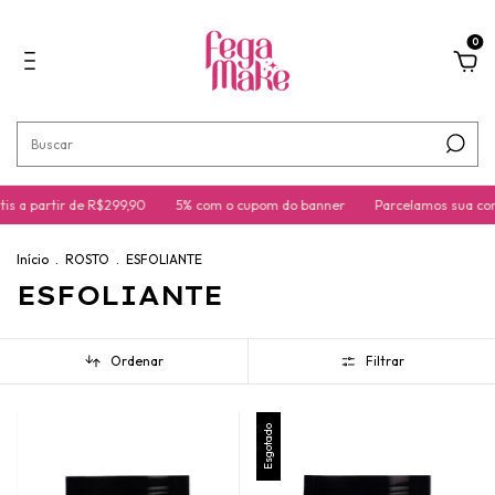
0
s a partir de R$299,90
5% com o cupom do banner
Parcelamos sua com
Início
.
ROSTO
.
ESFOLIANTE
ESFOLIANTE
Ordenar
Filtrar
Esgotado