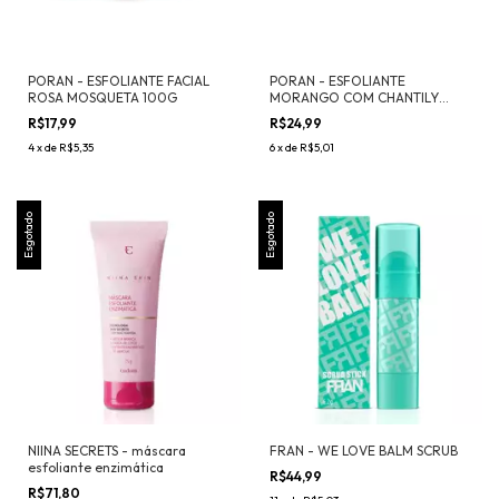
PORAN - ESFOLIANTE FACIAL
PORAN - ESFOLIANTE
ROSA MOSQUETA 100G
MORANGO COM CHANTILY
240G
R$17,99
R$24,99
4
x
de
R$5,35
6
x
de
R$5,01
Esgotado
Esgotado
NIINA SECRETS - máscara
FRAN - WE LOVE BALM SCRUB
esfoliante enzimática
R$44,99
R$71,80