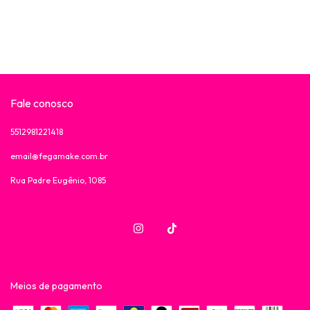
Fale conosco
5512981221418
email@fegamake.com.br
Rua Padre Eugênio, 1085
Meios de pagamento