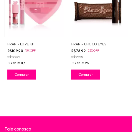
FRAN - LOVE KIT
FRAN - CHOCO EYES
R$109,90
-
15
%
OFF
R$76,99
-
23
%
OFF
R$129,99
R$99,90
12
x
de
R$11,31
12
x
de
R$7,92
Fale conosco