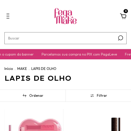
0
 o cupom do banner
Parcelamos sua compra no PIX com PagaLeve
Fret
Início
.
MAKE
.
LAPIS DE OLHO
LAPIS DE OLHO
Ordenar
Filtrar