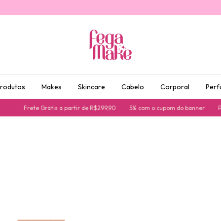
produtos
Makes
Skincare
Cabelo
Corporal
Perf
Frete Grátis a partir de R$299,90
5% com o cupom do banner
Par