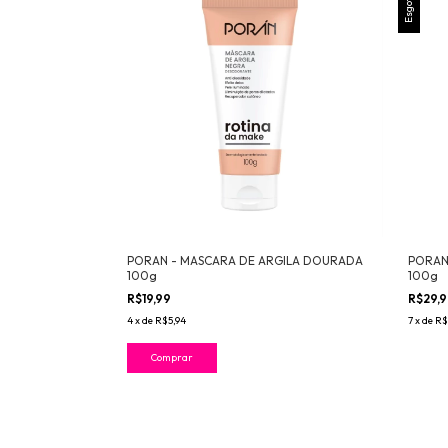
Esgotado
PORAN - MASCARA DE ARGILA DOURADA
PORAN
100g
100g
R$19,99
R$29,
4
x
de
R$5,94
7
x
de
R$