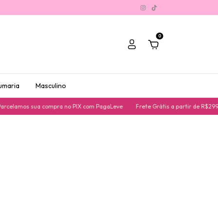
0
umaria
Masculino
celamos sua compra no PIX com PagaLeve
Frete Grátis a partir de R$299,