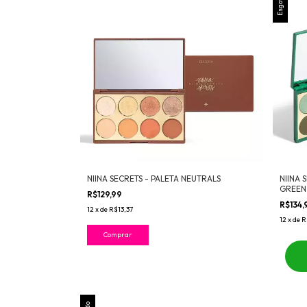
Esgotado
NIINA SECRETS - PALETA NEUTRALS
NIINA 
GREEN
R$129,99
R$134
12
x
de
R$13,37
12
x
de
R