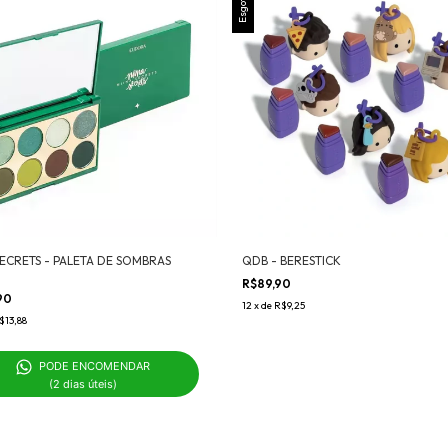
Esgotado
SECRETS - PALETA DE SOMBRAS
QDB - BERESTICK
R$89,90
,90
12
x
de
R$9,25
$13,88
PODE ENCOMENDAR 

(2 dias úteis)