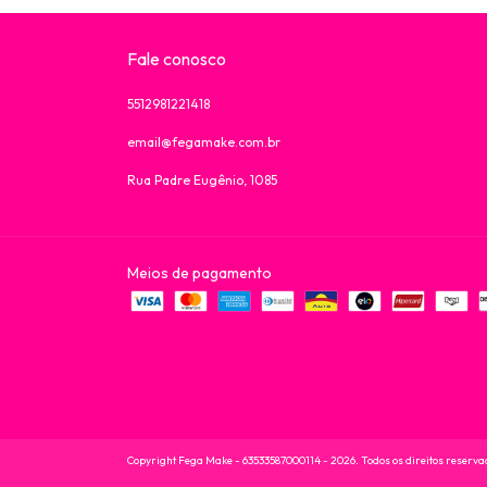
Fale conosco
5512981221418
email@fegamake.com.br
Rua Padre Eugênio, 1085
Meios de pagamento
Copyright Fega Make - 63533587000114 - 2026. Todos os direitos reserva