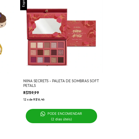
Esgotado
NIINA SECRETS - PALETA DE SOMBRAS SOFT
PETALS
R$159,99
12
x
de
R$16,46
PODE ENCOMENDAR 

(2 dias úteis)