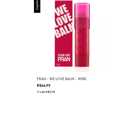
Esgotado
FRAN - WE LOVE BALM - WINE
R$44,99
11
x
de
R$5,03