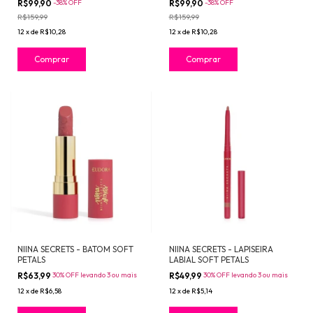
R$99,90
-
38
%
OFF
R$99,90
-
38
%
OFF
R$159,99
R$159,99
12
x
de
R$10,28
12
x
de
R$10,28
NIINA SECRETS - BATOM SOFT
NIINA SECRETS - LAPISEIRA
PETALS
LABIAL SOFT PETALS
R$63,99
30% OFF levando 3 ou mais
R$49,99
30% OFF levando 3 ou mais
12
x
de
R$6,58
12
x
de
R$5,14