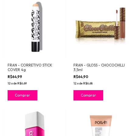
FRAN - CORRETIVO STICK
FRAN - GLOSS - CHOCOCHILLI
COVER 4g
3,5ml
R$64,99
R$64,90
12
x
de
R$6,69
12
x
de
R$6,68
Comprar