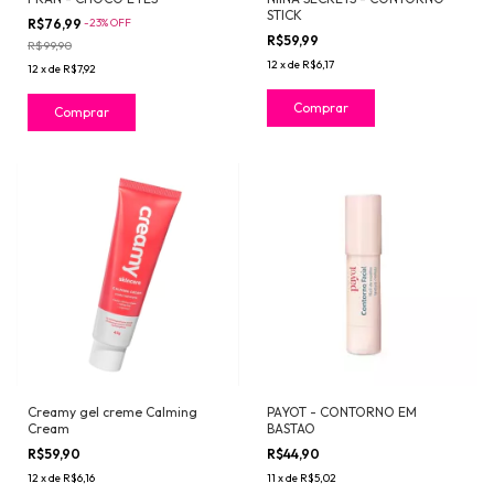
STICK
R$76,99
-
23
%
OFF
R$59,99
R$99,90
12
x
de
R$6,17
12
x
de
R$7,92
Comprar
Creamy gel creme Calming
PAYOT - CONTORNO EM
Cream
BASTAO
R$59,90
R$44,90
12
x
de
R$6,16
11
x
de
R$5,02