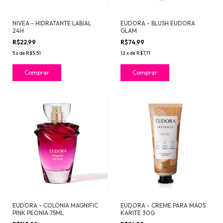
NIVEA - HIDRATANTE LABIAL
EUDORA - BLUSH EUDORA
24H
GLAM
R$22,99
R$74,99
5
x
de
R$5,51
12
x
de
R$7,71
Comprar
Comprar
EUDORA - COLONIA MAGNIFIC
EUDORA - CREME PARA MAOS
PINK PEONIA 75ML
KARITE 30G