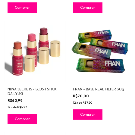
Comprar
NIINA SECRETS - BLUSH STICK
FRAN - BASE REAL FILTER 30g
DAILY 5G
R$70,00
R$60,99
12
x
de
R$7,20
12
x
de
R$6,27
Comprar
Comprar