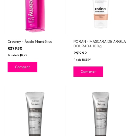
Creamy - Ácido Mandélico
PORAN - MASCARA DE ARGILA
DOURADA 100g
R$79,90
R$19,99
12
x
de
R$8,22
4
x
de
R$5,94