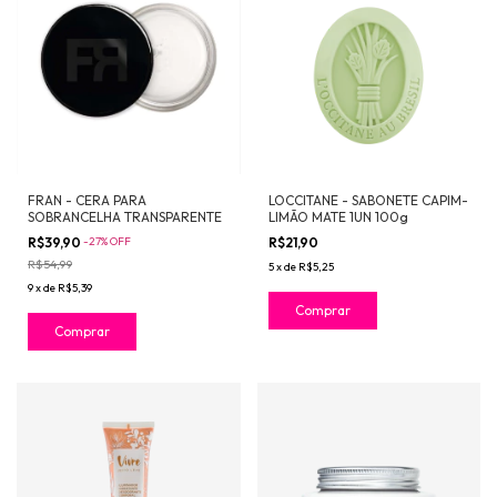
FRAN - CERA PARA
LOCCITANE - SABONETE CAPIM-
SOBRANCELHA TRANSPARENTE
LIMÃO MATE 1UN 100g
R$39,90
-
27
%
OFF
R$21,90
R$54,99
5
x
de
R$5,25
9
x
de
R$5,39