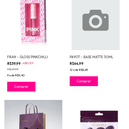
FRAN - GLOSS PINKCHILLI
PAYOT - BASE MATTE 30ML
R$39,99
-
43
%
OFF
R$64,99
R$69,99
12
x
de
R$6,69
9
x
de
R$5,40
Comprar