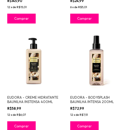
R$145,90
R$24,99
12
x
de
R$15,01
6
x
de
R$5,01
EUDORA - CREME HIDRATANTE
EUDORA - BODYSPLASH
BAUNILHA INSTENSA 400ML
BAUNILHA INTENSA 200ML
R$58,99
R$72,99
12
x
de
R$6,07
12
x
de
R$7,51