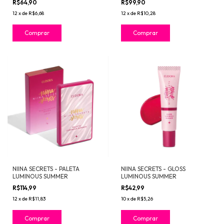
R$64,90
R$99,90
12
x
de
R$6,68
12
x
de
R$10,28
NIINA SECRETS - PALETA
NIINA SECRETS - GLOSS
LUMINOUS SUMMER
LUMINOUS SUMMER
R$114,99
R$42,99
12
x
de
R$11,83
10
x
de
R$5,26
Comprar
Comprar