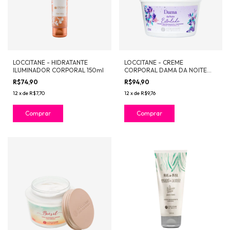
LOCCITANE - HIDRATANTE
LOCCITANE - CREME
ILUMINADOR CORPORAL 150ml
CORPORAL DAMA DA NOITE
ESTRELADA 200ml
R$74,90
R$94,90
12
x
de
R$7,70
12
x
de
R$9,76