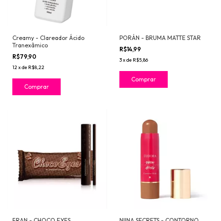
Creamy - Clareador Ácido
PORÁN - BRUMA MATTE STAR
Tranexâmico
R$14,99
R$79,90
3
x
de
R$5,86
12
x
de
R$8,22
FRAN - CHOCO EYES
NIINA SECRETS - CONTORNO