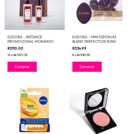
EUDORA - INSTANCE
EUDORA - MINI ESPONJAS
PROMOCIONAL MORANGO
BLEND PERFECTION 5UND
IRRESISTIVEL
R$110,00
R$34,99
12
x
de
R$11,32
8
x
de
R$5,30