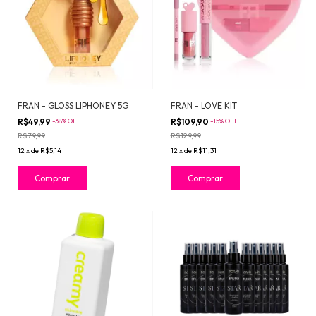
FRAN - GLOSS LIPHONEY 5G
FRAN - LOVE KIT
R$49,99
-
38
%
OFF
R$109,90
-
15
%
OFF
R$79,99
R$129,99
12
x
de
R$5,14
12
x
de
R$11,31