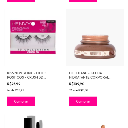
KISS NEW YORK - CILIOS
LOCCITANE - GELEIA
POSTIÇOS - CRUSH 3D
HIDRATANTE CORPORAL
COLLECTION | 138
BRIGADEIRO 200ml
R$25,99
R$109,90
6
x
de
R$5,21
12
x
de
R$11,31