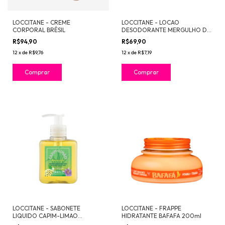
LOCCITANE - CREME
LOCCITANE - LOCAO
CORPORAL BRÉSIL
DESODORANTE MERGULHO DE
CACHOEIRA 200ml
R$94,90
R$69,90
12
x
de
R$9,76
12
x
de
R$7,19
LOCCITANE - SABONETE
LOCCITANE - FRAPPE
LIQUIDO CAPIM-LIMAO
HIDRATANTE BAFAFA 200ml
MARACUJA 250ml