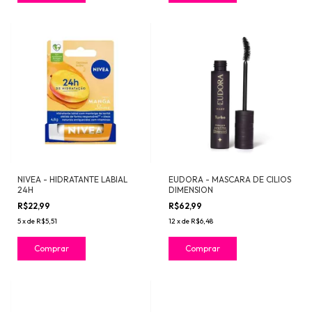
NIVEA - HIDRATANTE LABIAL
EUDORA - MASCARA DE CILIOS
24H
DIMENSION
R$22,99
R$62,99
5
x
de
R$5,51
12
x
de
R$6,48
Comprar