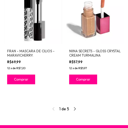
FRAN - MASCARA DE CILIOS -
NIINA SECRETS - GLOSS CRYSTAL
MARAVICHERRY.
CREAM TURMALINA
R$69,99
R$57,99
12
x
de
R$7,20
12
x
de
R$5,97
1
de
5