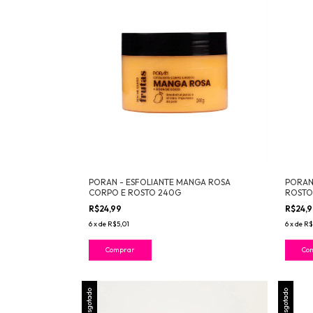
PORAN - ESFOLIANTE MANGA ROSA
PORAN
CORPO E ROSTO 240G
ROSTO
R$24,99
R$24,
6
x
de
R$5,01
6
x
de
R$
Esgotado
Esgotado