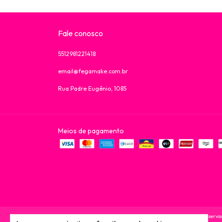
Fale conosco
5512981221418
email@fegamake.com.br
Rua Padre Eugênio, 1085
Meios de pagamento
Copyright Fega Make - 63533587000114 - 2026. Todos os direitos reserva