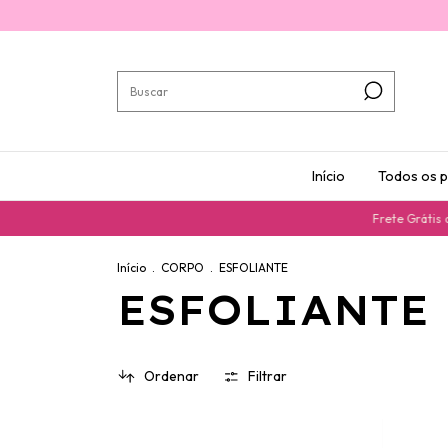
Início
Todos os 
Frete Grátis a par
Início
.
CORPO
.
ESFOLIANTE
ESFOLIANTE
Ordenar
Filtrar