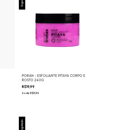
Esgotado
PORAN - ESFOLIANTE PITAYA CORPO E
ROSTO 240G
R$19,99
4
x
de
R$5,94
Esgotado