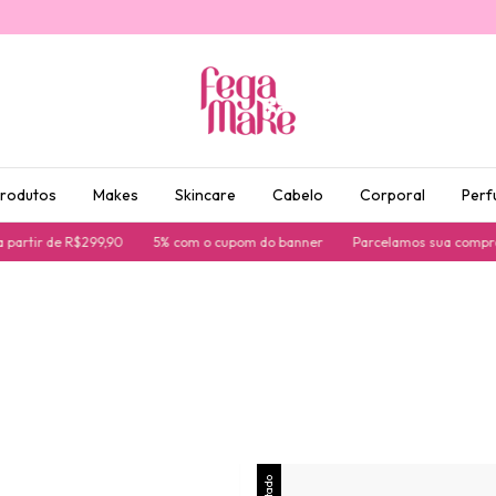
produtos
Makes
Skincare
Cabelo
Corporal
Perf
tir de R$299,90
5% com o cupom do banner
Parcelamos sua compra no