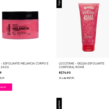
Esgotado
 - ESFOLIANTE MELANCIA CORPO E
LOCCITANE - GELEIA ESFOLIANTE
 240G
CORPORAL ROMÃ
99
R$74,90
5,01
12
x
de
R$7,70
Esgotado