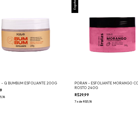
Esgotado
 - Q BUMBUM ESFOLIANTE 200G
PORAN - ESFOLIANTE MORANGO C
ROSTO 240G
99
R$29,99
5,18
7
x
de
R$5,18