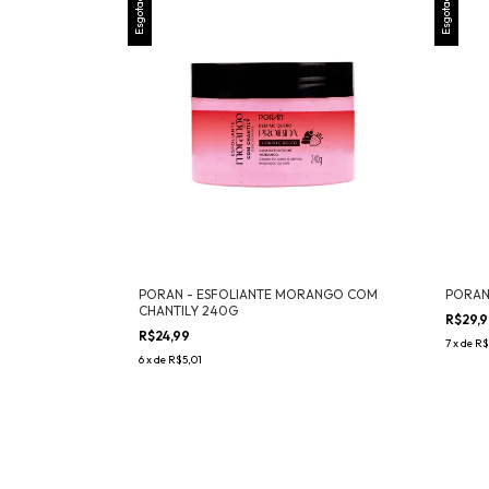
Esgotado
Esgotado
PORAN - ESFOLIANTE MORANGO COM
PORAN
CHANTILY 240G
R$29,
R$24,99
7
x
de
R$
6
x
de
R$5,01