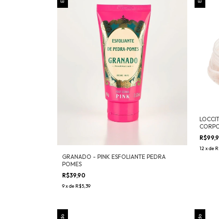
LOCCI
CORPO
R$99,
12
x
de
R
GRANADO - PINK ESFOLIANTE PEDRA
POMES
R$39,90
9
x
de
R$5,39