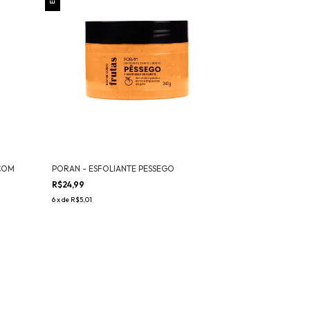
COM
PORAN - ESFOLIANTE PESSEGO
R$24,99
6
x
de
R$5,01