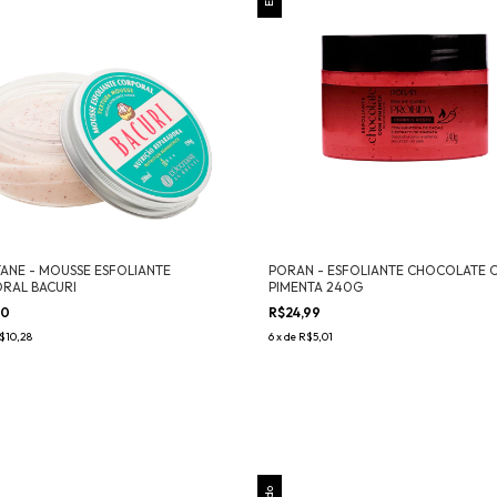
TANE - MOUSSE ESFOLIANTE
PORAN - ESFOLIANTE CHOCOLATE 
RAL BACURI
PIMENTA 240G
90
R$24,99
$10,28
6
x
de
R$5,01