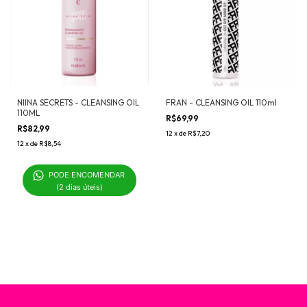
NIINA SECRETS - CLEANSING OIL
FRAN - CLEANSING OIL 110ml
110ML
R$69,99
R$82,99
12
x
de
R$7,20
12
x
de
R$8,54
PODE ENCOMENDAR 

(2 dias úteis)