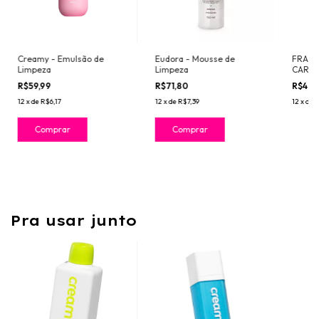
Creamy - Emulsão de
Eudora - Mousse de
FRAN 
Limpeza
Limpeza
CARVÃ
R$59,99
R$71,80
R$49,
12
x
de
R$6,17
12
x
de
R$7,39
12
x
de
R
Pra usar junto