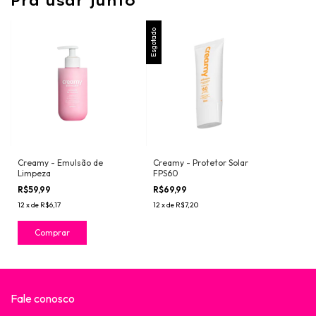
Pra usar junto
Esgotado
Creamy - Emulsão de
Creamy - Protetor Solar
Limpeza
FPS60
R$59,99
R$69,99
12
x
de
R$6,17
12
x
de
R$7,20
Fale conosco