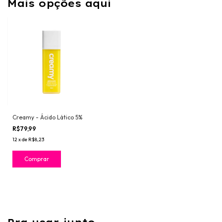
Mais opções aqui
Creamy - Ácido Lático 5%
R$79,99
12
x
de
R$8,23