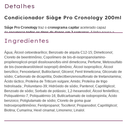
Detalhes
Condicionador Siàge Pro Cronology 200ml
Siàge Pro Cronology
traz o
cronograma capilar
acelerado capaz
de
recuperar todos os tipos de danos em 2 semanas
. A linha pausa a
degradação e o desgaste do fio e recupera os danos mais severos em todos
Ingredientes
os tipos de cabelo.
Água; Álcool cetoestearílico; Benzoato de alquila C12-15; Dimeticonol;
Toda a linha possui fórmulas enriquecidas com
Ácido Poliglutâmico:
ativo
Cloreto de beentrimônio; Copolímero de bis-di-isopropanolamino-
biotecnológico que auxilia no equilíbrio da umidade natural interna e externa
propilenoglicol-propil dissiloxano/bis-vinil dimeticona; Perfume; Metossulfato
dos fios,
garantindo maciez, brilho e alta hidratação dos cabelos.
de bis-(isoestearoil/oleoil isopropil) dimônio; Álcool isopropílico; Álcool
benzílico; Fenoxietanol; Butiloctanol; Glicerol; Fenil trimeticona; Gliconato de
sódio; Carbonato de dicaprilila; Dodecilbenzenosulfonato de trietanolamina;
O
Condicionador Siàge Pro Cronology
possui
ação ultra condicionante
Ácido láctico; Proteína de Triticum vulgare; Amido; Proteína de trigo
que sela as cutículas
e garante que o tratamento seja mantido no fio,
hidrolisada ; Poliuretano-39; Hidróxido de sódio; Pantenol; Caprililglicol;
deixando-os mais fortes e maleáveis.
Benzoato de sódio; Sorbato de potássio; 1,2-hexanodiol; Álcool feniletílico;
Poliquatérnio-7; Poliquatérnio-16; Butilcarbamato de iodopropinila; Ácido
benzoico; Poliglutamato de sódio; Cloreto de goma guar
Confira todos os benefícios deste condicionador:
hidroxipropiltrimônio; Fenilpropanol; Tocoferol; Propanodiol; Caprililglicol;
Biotina; Cumarina; Hexil cinamal; Limoneno; Linalol.
-Fios macios e desembaraçados;