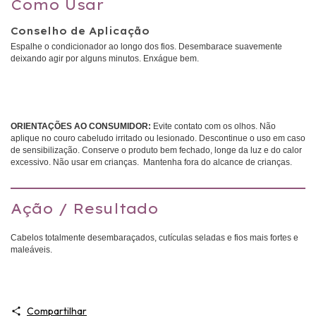
Como Usar
-Proporciona brilho;
Conselho de Aplicação
-Alta hidratação;
Espalhe o condicionador ao longo dos fios. Desembarace suavemente
deixando agir por alguns minutos. Enxágue bem.
-Fios mais fortes e maleáveis.
Para garantir uma ação tão eficiente, a linha
Siàge Pro Cronology
age nas 3
etapas do cronograma proporcionando
hidratação, nutrição
com reposição
ORIENTAÇÕES AO CONSUMIDOR:
Evite contato com os olhos. Não
de nutrientes essenciais e uma
reconstrução
poderosa que repara os
aplique no couro cabeludo irritado ou lesionado. Descontinue o uso em caso
danos.
de sensibilização. Conserve o produto bem fechado, longe da luz e do calor
excessivo. Não usar em crianças. Mantenha fora do alcance de crianças.
Além de ser vegano, este condicionador também possui fórmula sem
parabenos, petrolatos ou corantes.
Ação / Resultado
Siàge Pro Cronology: cronograma capilar acelerado de 2 semanas que
cabe na sua rotina!
Cabelos totalmente desembaraçados, cutículas seladas e fios mais fortes e
maleáveis.
SOBRE SIÀGE
Eudora Siàge
uniu a força da natureza ao poder da ciência e criou a
Compartilhar
exclusiva
biotecnologia Affinité 4D
. Com inteligência detectora de danos,