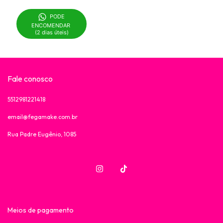
PODE 
ENCOMENDAR 

(2 dias úteis)
Fale conosco
5512981221418
email@fegamake.com.br
Rua Padre Eugênio, 1085
Meios de pagamento