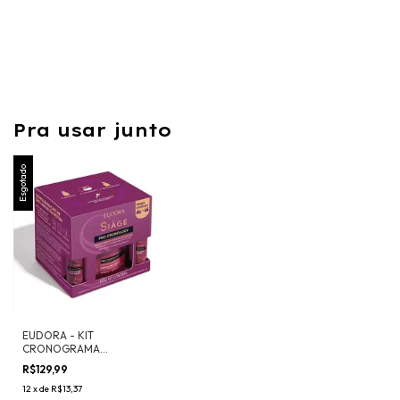
Pra usar junto
Esgotado
EUDORA - KIT
CRONOGRAMA
ACELERADO PRO
R$129,99
CRONOLOGY 3 ITENS
12
x
de
R$13,37