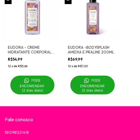
EUDORA - CREME
EUDORA -BODYSPLASH
HIDRATANTE CORPORAL
AMEIXA E PRALINE 200ML
AMEIXA E PRALINE 400ml
R$54,99
R$69,99
12
x
de
R$5,66
12
x
de
R$7,20
PODE 
PODE 
ENCOMENDAR 

ENCOMENDAR 

(2 dias úteis)
(2 dias úteis)
Fale conosco
5512981221418