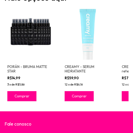
PORÁN - BRUMA MATTE
CREAMY - SERUM
CREAM
STAR
HIDRATANTE
retext
Glicóli
R$14,99
R$59,90
R$73,
3
x
de
R$5,86
12
x
de
R$6,16
12
x
de
R
Fale conosco