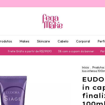
produtos
Makes
Skincare
Cabelo
Corporal
Perf
Frete Grátis a partir de R$299,90
5% com o cupom do banner
Parcela
Início
.
Produtos
liso intenso 100m
EUDOR
in ca
final
100m