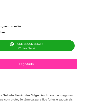
agando com Pix
lhes
PODE ENCOMENDAR 

(2 dias úteis)
ar Selante Finalizador Siàge Liso Intenso
entrega um
e com proteção térmica, para fios fortes e saudáveis.