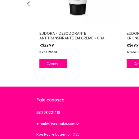
GILA DOURADA
EUDORA - DESODORANTE
EUDOR
ANTITRANSPIRANTE EM CREME - CHA
CRONO
VERDE ROMA
R$22,99
R$49,
5
x
de
R$5,51
12
x
de
R
Fale conosco
5512981221418
email@fegamake.com.br
Rua Padre Eugênio, 1085