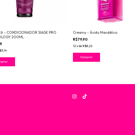
A - CONDICIONADOR SIAGE PRO
Creamy - Ácido Mandélico
LOGY 200ML
R$79,90
99
12
x
de
R$8,22
$5,14