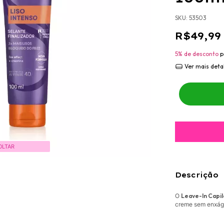
SKU:
53503
R$49,99
5% de desconto
p
Ver mais deta
OLTAR
Descrição
O
Leave-In Capil
creme sem enxágu