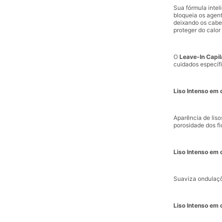
Sua fórmula inte
bloqueia os agent
deixando os cabe
proteger do calor
O
Leave-In Capila
cuidados específ
Liso Intenso em 
Aparência de lis
porosidade dos fi
Liso Intenso em 
Suaviza ondulaçõ
Liso Intenso em 