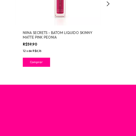
NIINA SECRETS - BATOM LIQUIDO SKINNY
PORÁN - BRUMA
MATTE PINK PEONIA
R$14,99
R$59,90
3
x
de
R$5,86
12
x
de
R$6,16