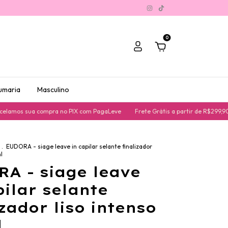
0
umaria
Masculino
mos sua compra no PIX com PagaLeve
Frete Grátis a partir de R$299,90
.
EUDORA - siage leave in capilar selante finalizador
l
A - siage leave
pilar selante
izador liso intenso
l