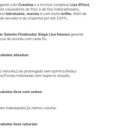
ligente com
Creatina
e o incrível complexo
Liss Effect
,
es causadores do frizz e de fios indisciplinados,
los
hidratados
,
macios
e com muito
brilho
. Além de
 do secador e da chapinha por até 230ºc.
r Selante Finalizador Siàge Liso Intenso
garante
icos de acordo com cada fio:
cabelos alisados:
os naturais;Liso prolongado sem química;Reduz
os;Pontas hidratadas sem aspecto alisado;
cabelos lisos com ondas:
es indesejadas;2x menos volume.
cabelos lisos naturais: