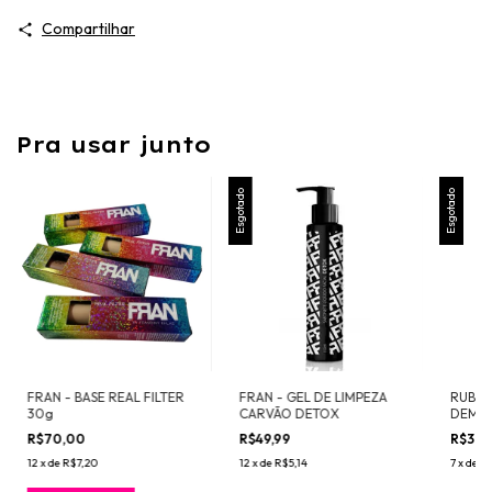
Compartilhar
Pra usar junto
Esgotado
Esgotado
FRAN - BASE REAL FILTER
FRAN - GEL DE LIMPEZA
RUBY 
30g
CARVÃO DETOX
DEMAQ
R$70,00
R$49,99
R$32,
12
x
de
R$7,20
12
x
de
R$5,14
7
x
de
R$