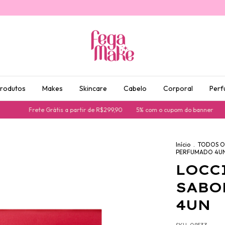
produtos
Makes
Skincare
Cabelo
Corporal
Perf
Frete Grátis a partir de R$299,90
5% com o cupom do banner
Parc
Início
.
TODOS O
PERFUMADO 4U
LOCC
SABO
4UN