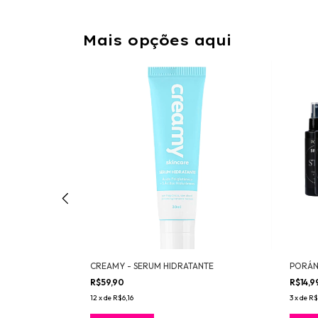
Mais opções aqui
C 10%
CREAMY - SERUM HIDRATANTE
PORÁN
R$59,90
R$14,9
12
x
de
R$6,16
3
x
de
R$