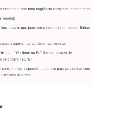
fuma a pele com uma fragrância floral frutal amadeirada;
e vegetal;
grância suave que pode ser combinada com outras linhas
espuma suave, não agride e não resseca;
icial da L’Occitane au Brésil com a leveza de
s de origem natural;
com o design especial e autêntico para presentear com
L’Occitane au Brésil.
ar