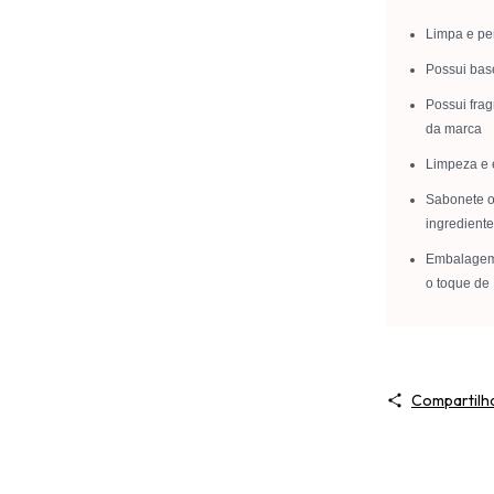
Limpa e per
Possui bas
Possui fra
da marca
Limpeza e 
Sabonete of
ingrediente
Embalagem 
o toque de 
Compartilh