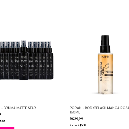
 - BRUMA MATTE STAR
PORAN - BODYSPLASH MANGA ROS
160ML
9
R$29,99
5,86
7
x
de
R$5,18