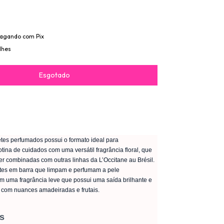
agando com Pix
lhes
etes perfumados possui o formato ideal para
tina de cuidados com uma versátil fragrância floral, que
er combinadas com outras linhas da L’Occitane au Brésil.
es em barra que limpam e perfumam a pele
 uma fragrância leve que possui uma saída brilhante e
 com nuances amadeiradas e frutais.
s