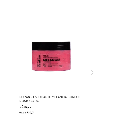
A
PORAN - ESFOLIANTE MELANCIA CORPO E
Creamy - Emuls
ROSTO 240G
R$59,99
R$24,99
12
x
de
R$6,17
6
x
de
R$5,01