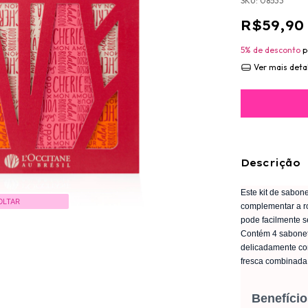
SKU:
08533
R$59,90
5% de desconto
p
Ver mais deta
Descrição
Este kit de sabon
OLTAR
complementar a ro
pode facilmente s
Contém 4 sabonet
delicadamente com
fresca combinada
Benefício