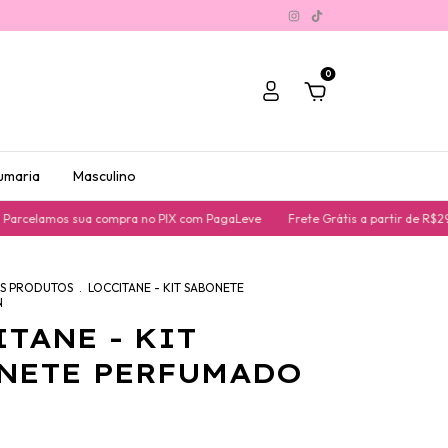
0
umaria
Masculino
elamos sua compra no PIX com PagaLeve
Frete Grátis a partir de R$299,9
S PRODUTOS
.
LOCCITANE - KIT SABONETE
N
ITANE - KIT
NETE PERFUMADO