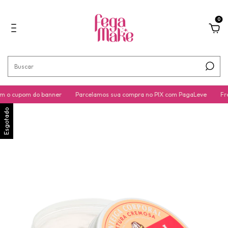
0
 o cupom do banner
Parcelamos sua compra no PIX com PagaLeve
Fret
Esgotado