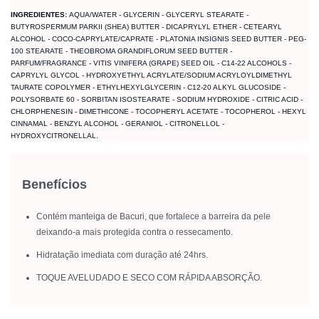
INGREDIENTES:
AQUA/WATER - GLYCERIN - GLYCERYL STEARATE -
BUTYROSPERMUM PARKII (SHEA) BUTTER - DICAPRYLYL ETHER - CETEARYL
ALCOHOL - COCO-CAPRYLATE/CAPRATE - PLATONIA INSIGNIS SEED BUTTER - PEG-
100 STEARATE - THEOBROMA GRANDIFLORUM SEED BUTTER -
PARFUM/FRAGRANCE - VITIS VINIFERA (GRAPE) SEED OIL - C14-22 ALCOHOLS -
CAPRYLYL GLYCOL - HYDROXYETHYL ACRYLATE/SODIUM ACRYLOYLDIMETHYL
TAURATE COPOLYMER - ETHYLHEXYLGLYCERIN - C12-20 ALKYL GLUCOSIDE -
POLYSORBATE 60 - SORBITAN ISOSTEARATE - SODIUM HYDROXIDE - CITRIC ACID -
CHLORPHENESIN - DIMETHICONE - TOCOPHERYL ACETATE - TOCOPHEROL - HEXYL
CINNAMAL - BENZYL ALCOHOL - GERANIOL - CITRONELLOL -
HYDROXYCITRONELLAL.
Benefícios
Contém manteiga de Bacuri, que fortalece a barreira da pele
deixando-a mais protegida contra o ressecamento.
Hidratação imediata com duração até 24hrs.
TOQUE AVELUDADO E SECO COM RÁPIDA ABSORÇÃO.