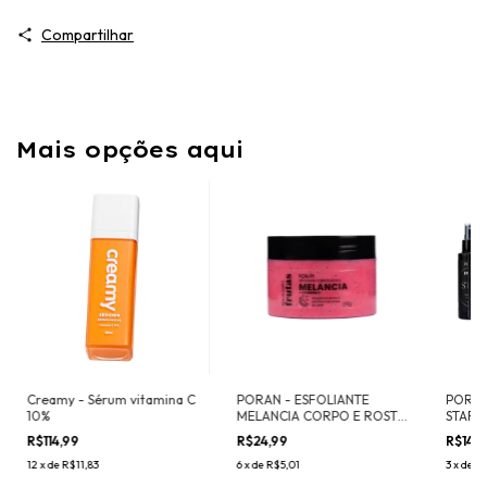
Compartilhar
Mais opções aqui
Creamy - Sérum vitamina C
PORAN - ESFOLIANTE
PORÁN
10%
MELANCIA CORPO E ROSTO
STAR
240G
R$114,99
R$24,99
R$14,
12
x
de
R$11,83
6
x
de
R$5,01
3
x
de
R$