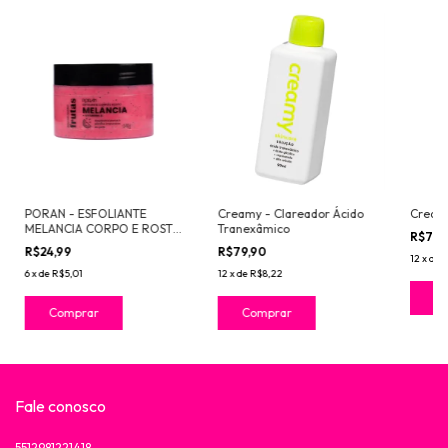
PORAN - ESFOLIANTE
Creamy - Clareador Ácido
Creamy
MELANCIA CORPO E ROSTO
Tranexâmico
R$79,
240G
R$24,99
R$79,90
12
x
de
R
6
x
de
R$5,01
12
x
de
R$8,22
Fale conosco
5512981221418