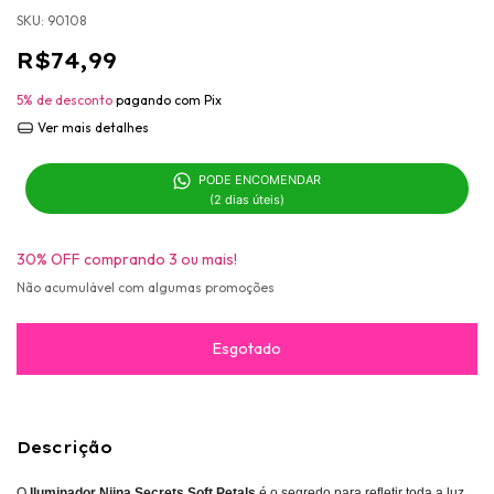
SKU:
90108
R$74,99
5% de desconto
pagando com Pix
Ver mais detalhes
PODE ENCOMENDAR 

(2 dias úteis)
30% OFF comprando 3 ou mais!
Não acumulável com algumas promoções
Descrição
O
Iluminador Niina Secrets Soft Petals
é o segredo para refletir toda a luz