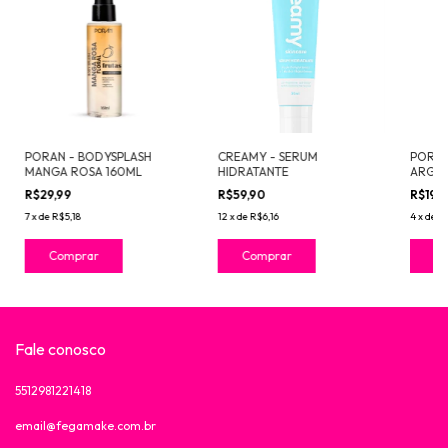
PORAN - BODYSPLASH
CREAMY - SERUM
PORAN
MANGA ROSA 160ML
HIDRATANTE
ARGIL
R$29,99
R$59,90
R$19,
7
x
de
R$5,18
12
x
de
R$6,16
4
x
de
R
Fale conosco
5512981221418
email@fegamake.com.br