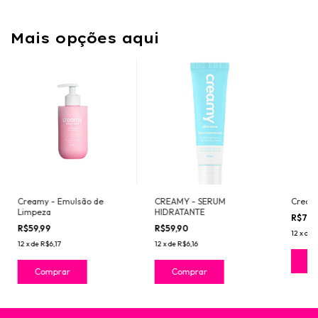
Mais opções aqui
Creamy - Emulsão de
CREAMY - SERUM
Creamy
Limpeza
HIDRATANTE
R$79,
R$59,99
R$59,90
12
x
de
R
12
x
de
R$6,17
12
x
de
R$6,16