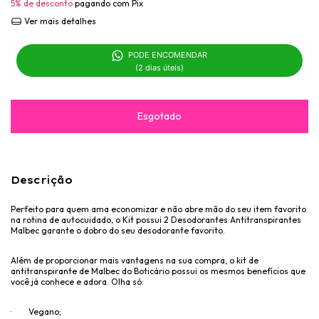
5% de desconto
pagando com Pix
Ver mais detalhes
PODE ENCOMENDAR 

(2 dias úteis)
Descrição
Perfeito para quem ama economizar e não abre mão do seu item favorito
na rotina de autocuidado,
o Kit possui 2 Desodorantes Antitranspirantes
Malbec
garante o dobro do seu desodorante favorito.
Além de proporcionar mais vantagens na sua compra, o
kit de
antitranspirante de Malbec do Boticário
possui os mesmos benefícios que
você já conhece e adora. Olha só:
· Vegano;