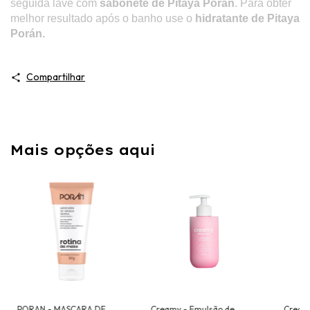
seguida lave com
sabonete de Pitaya Porán
. Para obter
melhor resultado após o banho use o
hidratante de Pitaya
Porán.
Compartilhar
Mais opções aqui
PORAN - MASCARA DE
Creamy - Emulsão de
Creamy