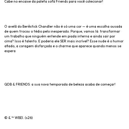
Cabe no encaixe da paleta sofá Friends para você colecionar!
O avelã do Berêstick Chandler não é só uma cor — é uma escolha ousada
de quem trocou o tédio pelo inesperado. Porque, vamos lá: transformar
um trabalho que ninguém entende em piada interna e ainda sair por
cima? Isso é talento. E poderia ele SER mais incrível? Esse nude é o humor
afiado, a coragem disfarçada e o charme que aparece quando menos se
espera
QDB & FRIENDS: a sua nova temporada de beleza acaba de começar!
© & ™ WBEI. (s26)