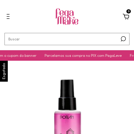
0
 o cupom do banner
Parcelamos sua compra no PIX com PagaLeve
Fre
Esgotado