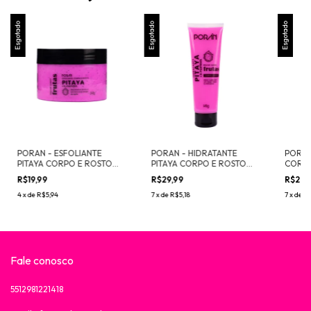
Esgotado
Esgotado
Esgotado
PORAN - ESFOLIANTE
PORAN - HIDRATANTE
PORAN
PITAYA CORPO E ROSTO
PITAYA CORPO E ROSTO
CORPO
240G
145G
R$19,99
R$29,99
R$29,
4
x
de
R$5,94
7
x
de
R$5,18
7
x
de
R$
Fale conosco
5512981221418